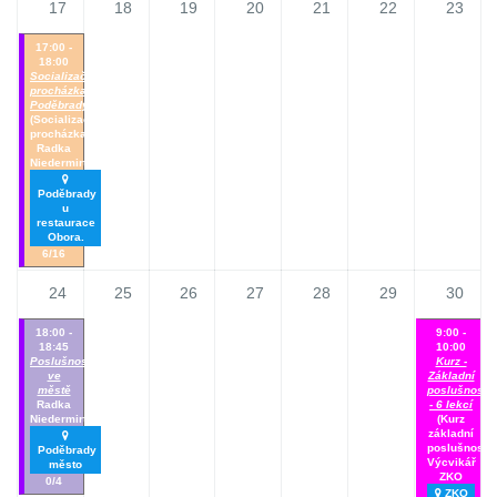
17
18
19
20
21
22
23
17:00 -
18:00
Socializační
procházka
Poděbrady
(Socializačni
procházka)
Radka
Niedermirtlová
Poděbrady
u
restaurace
Obora.
6/16
24
25
26
27
28
29
30
18:00 -
9:00 -
18:45
10:00
Poslušnost
Kurz -
ve
Základní
městě
poslušnost
Radka
- 6 lekcí
Niedermirtlová
(Kurz
základní
poslušnosti)
Poděbrady
Výcvikář
město
ZKO
0/4
ZKO