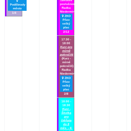
základní
poslušnosti)
Poděbrady
Radka
město
Niedermirtlová
1/4
ZKO
Pňov
velký
plac
2/12
17:30 -
18:00
Kurz pro
mírně
pokročilé
(Kurz -
mírně
pokročilí)
Radka
Niedermirtlová
ZKO
Pňov
velký
plac
2/8
18:00 -
18:30
Kurz -
Školka
pro
štěňata
do 8
měs. - 6.