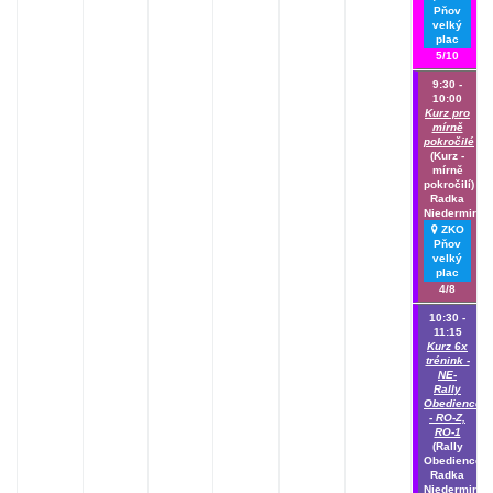
Pňov
velký
plac
5/10
9:30 -
10:00
Kurz pro
mírně
pokročilé
(Kurz -
mírně
pokročilí)
Radka
Niedermirtlo
ZKO
Pňov
velký
plac
4/8
10:30 -
11:15
Kurz 6x
trénink -
NE-
Rally
Obedience
- RO-Z,
RO-1
(Rally
Obedience)
Radka
Niedermirtlo