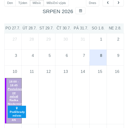
Den
Týden
Měsíc
Měsíční výpis
Dnes
SRPEN 2026
PO 27.7.
ÚT 28.7.
ST 29.7.
ČT 30.7.
PÁ 31.7.
SO 1.8.
NE 2.8.
27
28
29
30
31
1
2
3
4
5
6
7
8
9
10
11
12
13
14
15
16
18:00 -
18:45
Poslušnost
ve
městě
Radka
Niedermirtlová
Poděbrady
město
4/6