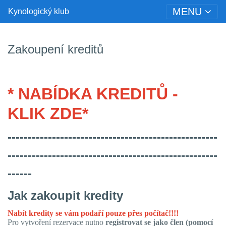
MENU
Kynologický klub
Zakoupení kreditů
* NABÍDKA KREDITŮ -
KLIK ZDE*
----------------------------------------------------
----------------------------------------------------
------
Jak zakoupit kredity
Nabít kredity se vám podaří pouze přes počítač!!!!
Pro vytvoření rezervace nutno
registrovat se jako člen (pomocí